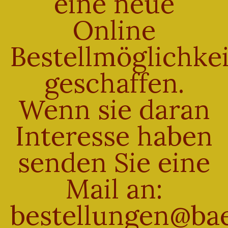
eine neue
Online
ARCHIV
Bestellmöglichkei
März 2020
geschaffen.
KATEGORIEN
Wenn sie daran
Uncategorized
Interesse haben
META
senden Sie eine
Anmelden
Mail an:
Eintrags-Feed
bestellungen@bae
Kommentar-Feed