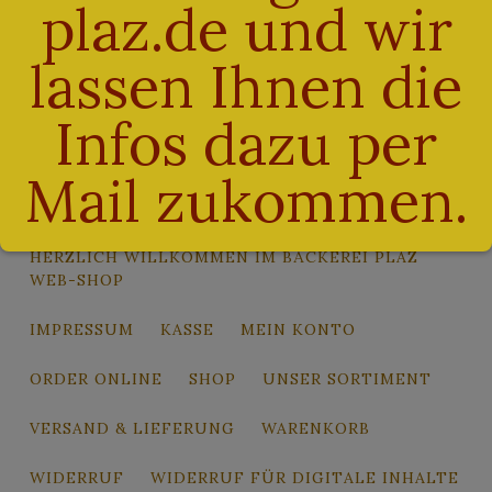
WordPress.org
plaz.de und wir
lassen Ihnen die
ALLGEMEINE GESCHÄFTSBEDINGUNGEN
Infos dazu per
BESTELLUNG BESTÄTIGEN & ABSENDEN
Mail zukommen.
DATENSCHUTZ
HERZLICH WILLKOMMEN IM BÄCKEREI PLAZ
WEB-SHOP
IMPRESSUM
KASSE
MEIN KONTO
ORDER ONLINE
SHOP
UNSER SORTIMENT
VERSAND & LIEFERUNG
WARENKORB
WIDERRUF
WIDERRUF FÜR DIGITALE INHALTE