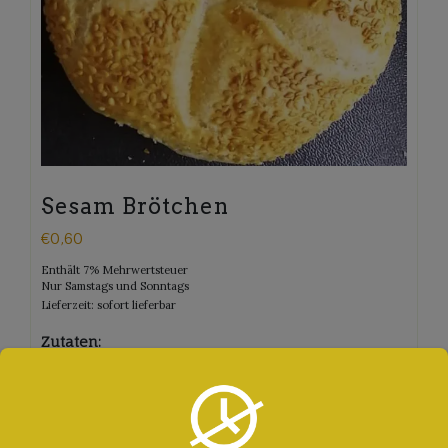
Sesam Brötchen
€
0,60
Enthält 7% Mehrwertsteuer
Nur Samstags und Sonntags
Lieferzeit: sofort lieferbar
Zutaten:
Categories:
SAMSTAGS ANGEBOT
SONNTAGS ANGEBOT