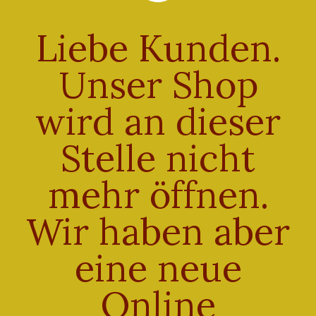
Beschreibung
Liebe Kunden.
Beschreibung
Unser Shop
Weizenbrötchen mit Sesam bestreut
wird an dieser
Ähnliche Produkte
Stelle nicht
mehr öffnen.
Wir haben aber
Bürli
€
0,90
eine neue
Eutinger Gourmet
Enthält 7% Mehrwertsteuer
Brötchen
zzgl.
Versand
€
0,60
Online
Lieferzeit: sofort lieferbar
Enthält 7% Mehrwertsteuer