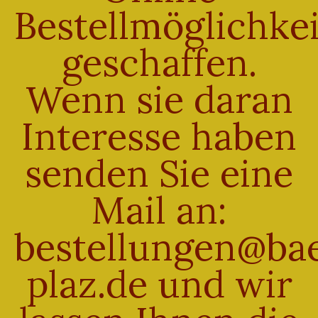
Bestellmöglichkei
zzgl.
Versand
Lieferzeit: sofort lieferbar
geschaffen.
Wenn sie daran
Interesse haben
senden Sie eine
halbgebackenes
Baguette
Mail an:
€
2,20
Enthält 7% Mehrwertsteuer
bestellungen@bae
zzgl.
Versand
Lieferzeit: sofort lieferbar
plaz.de und wir