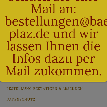
Mail an:
Enthält 7% Mehrwertsteuer
Dinkel Joghurt Käpsele
zzgl.
Versand
bestellungen@bae
500g
Lieferzeit: sofort lieferbar
€
3,20
plaz.de und wir
Enthält 7% Mehrwertsteuer
zzgl.
Versand
lassen Ihnen die
Lieferzeit: sofort lieferbar
Infos dazu per
Mail zukommen.
ALLGEMEINE GESCHÄFTSBEDINGUNGEN
BESTELLUNG BESTÄTIGEN & ABSENDEN
DATENSCHUTZ