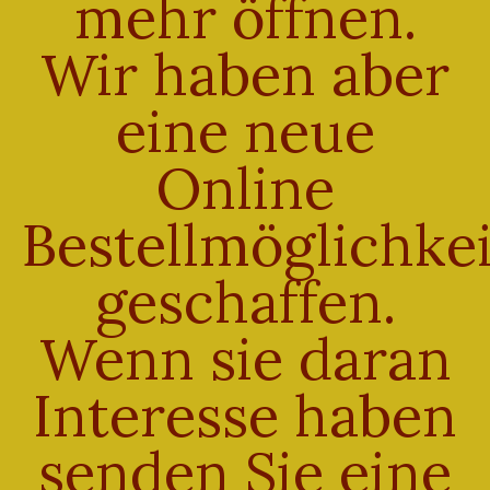
mehr öffnen.
Wir haben aber
Käse Brötchen
eine neue
€
0,95
Das König Fitness Brot
750 g
Enthält 7% Mehrwertsteuer
€
3,70
Online
zzgl.
Versand
Enthält 7% Mehrwertsteuer
Lieferzeit: sofort lieferbar
Bestellmöglichkei
zzgl.
Versand
Lieferzeit: sofort lieferbar
geschaffen.
Wenn sie daran
Interesse haben
senden Sie eine
Kerni
€
0,80