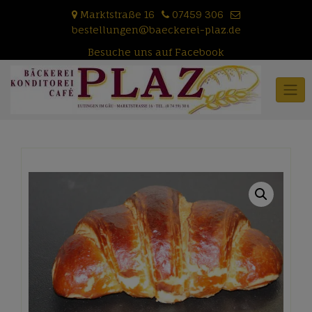
Skip
Marktstraße 16
07459 306
to
bestellungen@baeckerei-plaz.de
content
Besuche uns auf Facebook