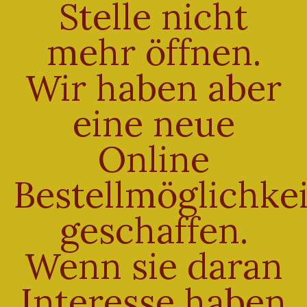
Stelle nicht
mehr öffnen.
Wir haben aber
eine neue
Holzofenbrot 750g
Online
€
3,70
Enthält 7% Mehrwertsteuer
Bestellmöglichkei
zzgl.
Versand
Lieferzeit: sofort lieferbar
geschaffen.
Wenn sie daran
Interesse haben
ALLGEMEINE GESCHÄFTSBEDINGUNGEN